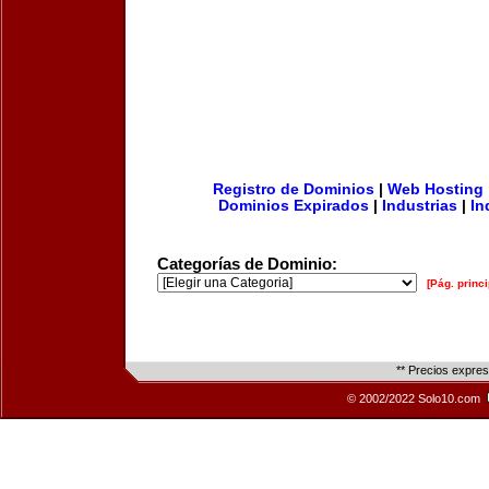
Registro de Dominios
|
Web Hosting
Dominios Expirados
|
Industrias
|
In
Categorías de Dominio:
[Pág. princi
** Precios expre
© 2002/2022 Solo10.com