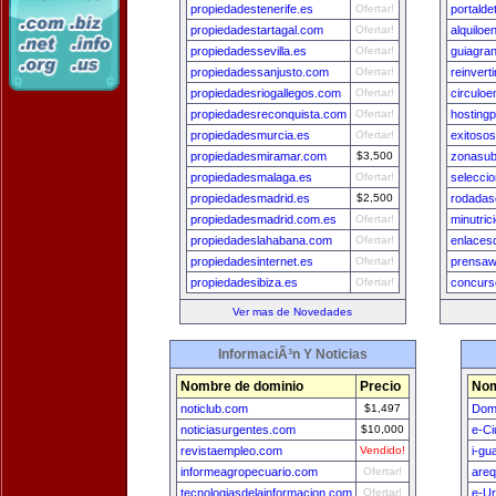
propiedadestenerife.es
Ofertar!
portald
propiedadestartagal.com
Ofertar!
alquilo
propiedadessevilla.es
Ofertar!
guiagra
propiedadessanjusto.com
Ofertar!
reinvert
propiedadesriogallegos.com
Ofertar!
circulo
propiedadesreconquista.com
Ofertar!
hosting
propiedadesmurcia.es
Ofertar!
exitosos
propiedadesmiramar.com
$3,500
zonasub
propiedadesmalaga.es
Ofertar!
selecci
propiedadesmadrid.es
$2,500
rodadas
propiedadesmadrid.com.es
Ofertar!
minutric
propiedadeslahabana.com
Ofertar!
enlaces
propiedadesinternet.es
Ofertar!
prensa
propiedadesibiza.es
Ofertar!
concurs
Ver mas de Novedades
InformaciÃ³n Y Noticias
Nombre de dominio
Precio
Nom
noticlub.com
$1,497
Dom
noticiasurgentes.com
$10,000
e-Ci
revistaempleo.com
Vendido!
i-gu
informeagropecuario.com
Ofertar!
areq
tecnologiasdelainformacion.com
Ofertar!
e-U