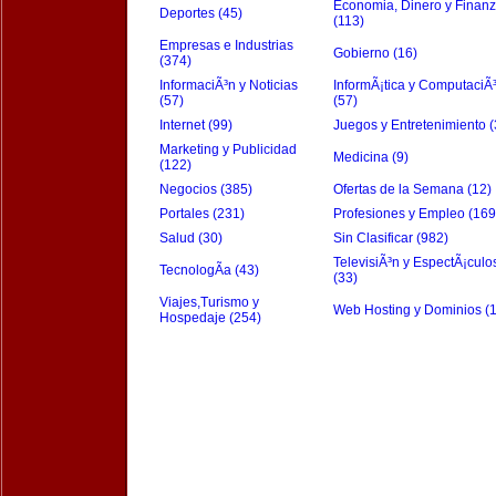
Economia, Dinero y Finan
Deportes (45)
(113)
Empresas e Industrias
Gobierno (16)
(374)
InformaciÃ³n y Noticias
InformÃ¡tica y ComputaciÃ
(57)
(57)
Internet (99)
Juegos y Entretenimiento (
Marketing y Publicidad
Medicina (9)
(122)
Negocios (385)
Ofertas de la Semana (12)
Portales (231)
Profesiones y Empleo (169
Salud (30)
Sin Clasificar (982)
TelevisiÃ³n y EspectÃ¡culo
TecnologÃ­a (43)
(33)
Viajes,Turismo y
Web Hosting y Dominios (
Hospedaje (254)