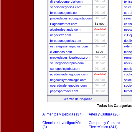
diretoriocomercial.com
Ofertar!
tenis
seccionnegocios.com
Ofertar!
sele
forosdenegocio.com
Ofertar!
estre
propiedadesreconquista.com
Ofertar!
sele
PagosInternet.com
$1,500
efutb
alquilerdestands.com
Vendido!
pesca
negociofx.com
Ofertar!
e-De
forosdenegocios.com
Ofertar!
desli
estrategiasynegocios.com
Ofertar!
e-ten
e-Afiliados.com
$899
tenis
propiedadesriogallegos.com
Ofertar!
remer
seunegocioproprio.com
Ofertar!
notic
sunegocioglobal.com
Ofertar!
gest
academiadenegocios.com
Vendido!
coch
negociosytecnologia.com
Ofertar!
selec
operadordenegocios.com
Ofertar!
socio
pagospormovil.com
Ofertar!
futbo
Ver mas de Negocios
Todas las Categoria
Alimentos y Bebidas (37)
Artes y Cultura (26)
Ciencia e InvestigaciÃ³n
Compras y Comercio
(8)
ElectrÃ³nico (341)