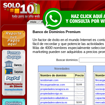
Banco de Dominios Premium
Un factor de éxito en el mundo Internet es con
fácil de recordar y que potencie las actividade
Más de 4000 nombres especialmente seleccion
marketing pueden ser adquiridos a precios pro
Buscar dominios:
Novedades
Nombre de dominio
Precio
Nombre
testdomain.com
Ofertar!
fincasg
fincasganaderas.com
$199
soloelec
propiedadeszaragoza.es
Ofertar!
sociovi
propiedadesvigo.es
Ofertar!
sitiosp
propiedadesvalladolid.es
Ofertar!
capacit
propiedadesvalencia.es
$295
mercad