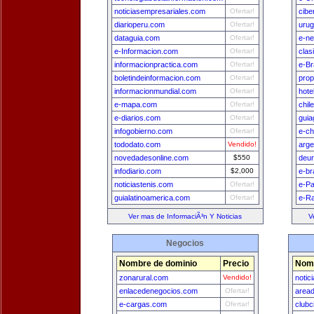
noticiasempresariales.com
Ofertar!
cibe
diarioperu.com
Ofertar!
uru
dataguia.com
Ofertar!
e-n
e-Informacion.com
Ofertar!
clas
informacionpractica.com
Ofertar!
e-Br
boletindeinformacion.com
Ofertar!
prop
informacionmundial.com
Ofertar!
hote
e-mapa.com
Ofertar!
chil
e-diarios.com
Ofertar!
guia
infogobierno.com
Ofertar!
e-ch
tododato.com
Vendido!
arge
novedadesonline.com
$550
deu
infodiario.com
$2,000
e-br
noticiastenis.com
Ofertar!
e-Pa
guialatinoamerica.com
Ofertar!
e-Ra
Ver mas de InformaciÃ³n Y Noticias
V
Negocios
Nombre de dominio
Precio
Nomb
zonarural.com
Vendido!
notic
enlacedenegocios.com
Ofertar!
area
e-cargas.com
Ofertar!
clubc